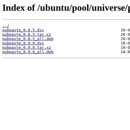
Index of /ubuntu/pool/universe/
../
pubpaste_0.8.5.dsc
pubpaste_0.8.5.tar.xz
pubpaste_0.8.5_all.deb
pubpaste_0.9.0.dsc
pubpaste_0.9.0.tar.xz
pubpaste_0.9.0_all.deb