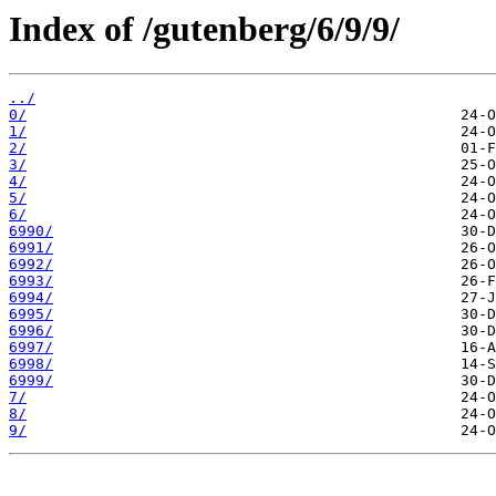
Index of /gutenberg/6/9/9/
../
0/
1/
2/
3/
4/
5/
6/
6990/
6991/
6992/
6993/
6994/
6995/
6996/
6997/
6998/
6999/
7/
8/
9/