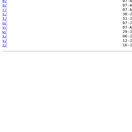
p/
q/
r/
s/
t/
u/
v/
w/
x/
y/
z/