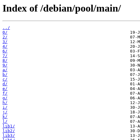
Index of /debian/pool/main/
../
0/
2/
3/
4/
6/
7/
8/
9/
a/
b/
c/
d/
e/
f/
g/
h/
i/
j/
k/
l/
lib1/
lib2/
lib3/