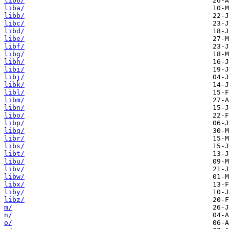
lib6/
liba/
libb/
libc/
libd/
libe/
libf/
libg/
libh/
libi/
libj/
libk/
libl/
libm/
libn/
libo/
libp/
libq/
libr/
libs/
libt/
libu/
libv/
libw/
libx/
liby/
libz/
m/
n/
o/