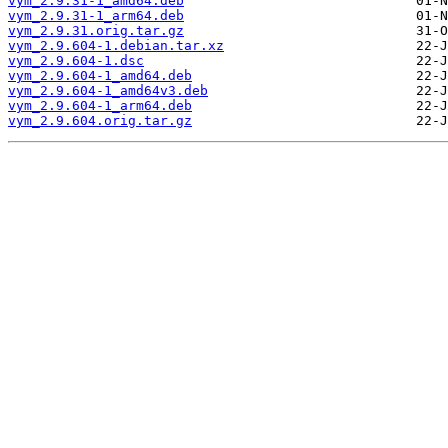
vym_2.9.31-1_amd64.deb
vym_2.9.31-1_arm64.deb
vym_2.9.31.orig.tar.gz
vym_2.9.604-1.debian.tar.xz
vym_2.9.604-1.dsc
vym_2.9.604-1_amd64.deb
vym_2.9.604-1_amd64v3.deb
vym_2.9.604-1_arm64.deb
vym_2.9.604.orig.tar.gz