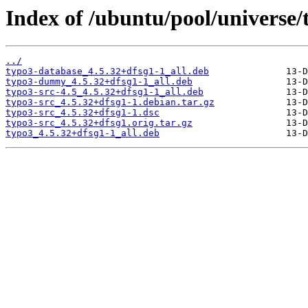
Index of /ubuntu/pool/universe/t
../
typo3-database_4.5.32+dfsg1-1_all.deb
typo3-dummy_4.5.32+dfsg1-1_all.deb
typo3-src-4.5_4.5.32+dfsg1-1_all.deb
typo3-src_4.5.32+dfsg1-1.debian.tar.gz
typo3-src_4.5.32+dfsg1-1.dsc
typo3-src_4.5.32+dfsg1.orig.tar.gz
typo3_4.5.32+dfsg1-1_all.deb