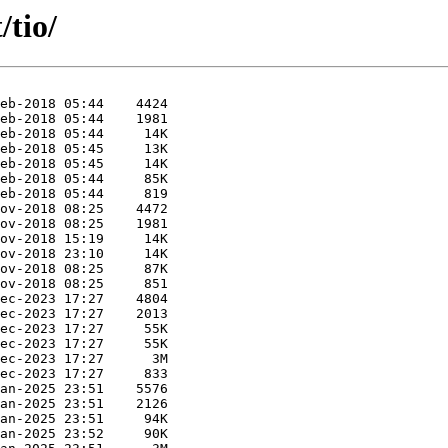
/tio/