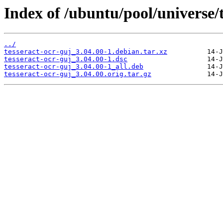
Index of /ubuntu/pool/universe/t
../
tesseract-ocr-guj_3.04.00-1.debian.tar.xz
tesseract-ocr-guj_3.04.00-1.dsc
tesseract-ocr-guj_3.04.00-1_all.deb
tesseract-ocr-guj_3.04.00.orig.tar.gz