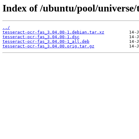
Index of /ubuntu/pool/universe/t
../
tesseract-ocr-fas_3.04.00-1.debian.tar.xz
tesseract-ocr-fas_3.04.00-1.dsc
tesseract-ocr-fas_3.04.00-1_all.deb
tesseract-ocr-fas_3.04.00.orig.tar.gz