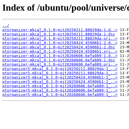
Index of /ubuntu/pool/universe/
../
qtorganizer-mkcal_0.1.0~git20250211.88829da-1.d..>
qtorganizer-mkcal_0.1.0~git20250211.88829da-1.dsc
qtorganizer-mkcal_0.1.0~git20250211.88829da.ori..>
qtorganizer-mkcal_0.1.0~git20250424.45906b1-2.d..>
qtorganizer-mkcal_0.1.0~git20250424.45906b1-2.dsc
qtorganizer-mkcal_0.1.0~git20250424.45906b1.ori..>
qtorganizer-mkcal_0.1.0~git20260606.6efa089-1.d..>
qtorganizer-mkcal_0.1.0~git20260606.6efa089-1.dsc
qtorganizer-mkcal_0.1.0~git20260606.6efa089.ori..>
qtorganizer5-mkcal_0.1.0~git20250211.88829da-1_..>
qtorganizer5-mkcal_0.1.0~git20250211.88829da-1_..>
qtorganizer5-mkcal_0.1.0~git20250424.45906b1-2_..>
qtorganizer5-mkcal_0.1.0~git20250424.45906b1-2_..>
qtorganizer5-mkcal_0.1.0~git20260606.6efa089-1_..>
qtorganizer5-mkcal_0.1.0~git20260606.6efa089-1_..>
qtorganizer5-mkcal_0.1.0~git20260606.6efa089-1_..>