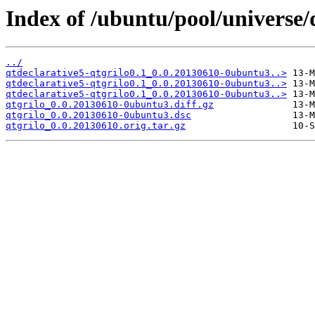
Index of /ubuntu/pool/universe/q
../
qtdeclarative5-qtgrilo0.1_0.0.20130610-0ubuntu3..>
qtdeclarative5-qtgrilo0.1_0.0.20130610-0ubuntu3..>
qtdeclarative5-qtgrilo0.1_0.0.20130610-0ubuntu3..>
qtgrilo_0.0.20130610-0ubuntu3.diff.gz
qtgrilo_0.0.20130610-0ubuntu3.dsc
qtgrilo_0.0.20130610.orig.tar.gz