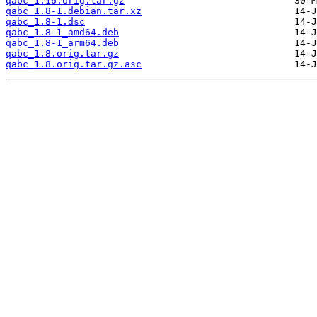
qabc_1.16.orig.tar.gz
qabc_1.8-1.debian.tar.xz
qabc_1.8-1.dsc
qabc_1.8-1_amd64.deb
qabc_1.8-1_arm64.deb
qabc_1.8.orig.tar.gz
qabc_1.8.orig.tar.gz.asc