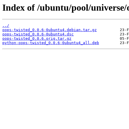
Index of /ubuntu/pool/universe/
../
oops-twisted_0.0.6-0ubuntu4.debian.tar.gz
oops-twisted_0.0.6-0ubuntu4.dsc
oops-twisted_0.0.6.orig.tar.gz
python-oops-twisted_0.0.6-0ubuntu4_all.deb