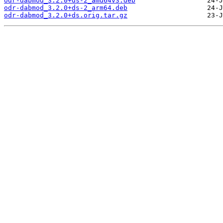
odr-dabmod_3.2.0+ds-2_amd64v3.deb
odr-dabmod_3.2.0+ds-2_arm64.deb
odr-dabmod_3.2.0+ds.orig.tar.gz