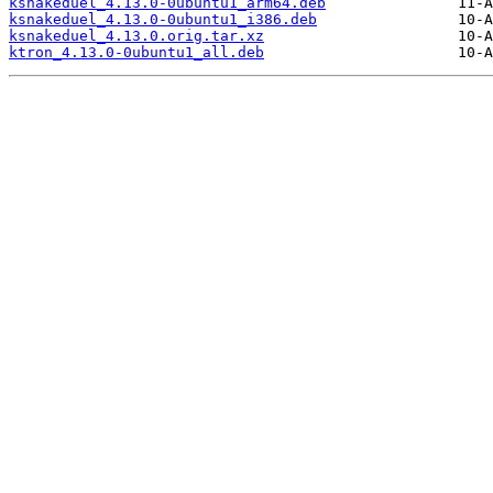
ksnakeduel_4.13.0-0ubuntu1_arm64.deb
ksnakeduel_4.13.0-0ubuntu1_i386.deb
ksnakeduel_4.13.0.orig.tar.xz
ktron_4.13.0-0ubuntu1_all.deb