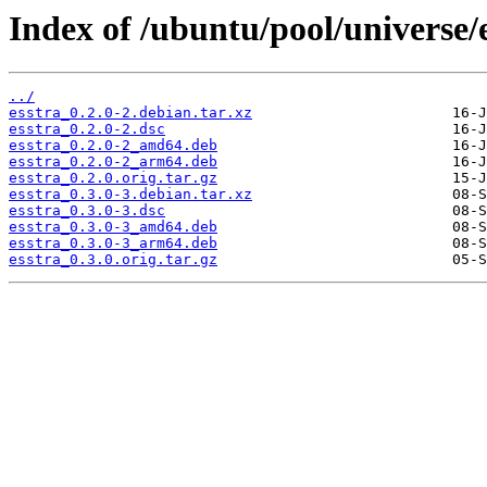
Index of /ubuntu/pool/universe/e
../
esstra_0.2.0-2.debian.tar.xz
esstra_0.2.0-2.dsc
esstra_0.2.0-2_amd64.deb
esstra_0.2.0-2_arm64.deb
esstra_0.2.0.orig.tar.gz
esstra_0.3.0-3.debian.tar.xz
esstra_0.3.0-3.dsc
esstra_0.3.0-3_amd64.deb
esstra_0.3.0-3_arm64.deb
esstra_0.3.0.orig.tar.gz