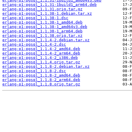
erlang-p1-pgsql_1.1.31-1build1_amd64v3.deb
erlang-p1-pgsql_1.1.31-1build1_arm64.deb
erlang-p1-pgsql_1.1.31.orig.tar.gz
erlang-p1-pgsql_1.1.38-1.debian.tar.xz
erlang-p1-pgsql_1.1.38-1.dsc
erlang-p1-pgsql_1.1.38-1_amd64.deb
erlang-p1-pgsql_1.1.38-1_amd64v3.deb
erlang-p1-pgsql_1.1.38-1_arm64.deb
erlang-p1-pgsql_1.1.38.orig.tar.xz
erlang-p1-pgsql_1.1.4-2.debian.tar.xz
erlang-p1-pgsql_1.1.4-2.dsc
erlang-p1-pgsql_1.1.4-2_amd64.deb
erlang-p1-pgsql_1.1.4-2_arm64.deb
erlang-p1-pgsql_1.1.4-2_i386.deb
erlang-p1-pgsql_1.1.4.orig.tar.gz
erlang-p1-pgsql_1.1.8-2.debian.tar.xz
erlang-p1-pgsql_1.1.8-2.dsc
erlang-p1-pgsql_1.1.8-2_amd64.deb
erlang-p1-pgsql_1.1.8-2_arm64.deb
erlang-p1-pgsql_1.1.8.orig.tar.gz