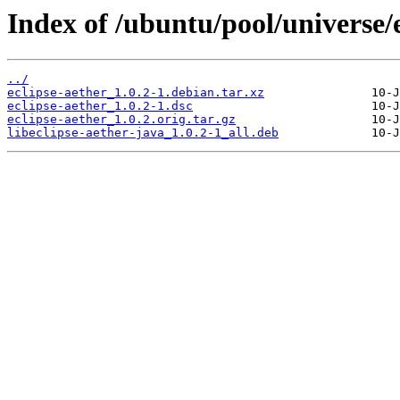
Index of /ubuntu/pool/universe/e
../
eclipse-aether_1.0.2-1.debian.tar.xz
eclipse-aether_1.0.2-1.dsc
eclipse-aether_1.0.2.orig.tar.gz
libeclipse-aether-java_1.0.2-1_all.deb