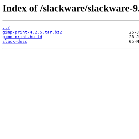
Index of /slackware/slackware-9
../
gimp-print-4.2.5.tar.bz2
gimp-print.build
slack-desc