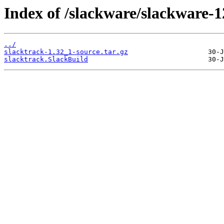
Index of /slackware/slackware-1
../
slacktrack-1.32_1-source.tar.gz
slacktrack.SlackBuild