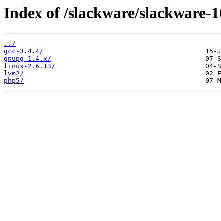
Index of /slackware/slackware-10
../
gcc-3.4.4/
gnupg-1.4.x/
linux-2.6.13/
lvm2/
php5/