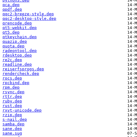
python3.dep
qca.dep
qpdf.dep
qqc2-breeze-style.dep
qqc2-desktop-style.dep
qrencode.dep
qt5-webkit.dep
qt5.dep
qtkeychain.dep
quazip.dep
quota.dep
radeontool.dep
rdesktop.dep
re2c.dep
readline.dep
reiserfsprogs.dep
rendercheck.dep
rocs.dep
rpcbind.dep
rpm.dep
rsync.dep
rttr.dep
ruby.dep
rust.dep
rxvt-unicode.dep
rzip.dep
s-nail.dep
samba.dep
sane.dep
sane.sug