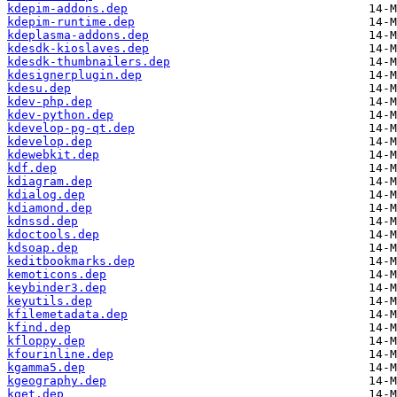
kdepim-addons.dep
kdepim-runtime.dep
kdeplasma-addons.dep
kdesdk-kioslaves.dep
kdesdk-thumbnailers.dep
kdesignerplugin.dep
kdesu.dep
kdev-php.dep
kdev-python.dep
kdevelop-pg-qt.dep
kdevelop.dep
kdewebkit.dep
kdf.dep
kdiagram.dep
kdialog.dep
kdiamond.dep
kdnssd.dep
kdoctools.dep
kdsoap.dep
keditbookmarks.dep
kemoticons.dep
keybinder3.dep
keyutils.dep
kfilemetadata.dep
kfind.dep
kfloppy.dep
kfourinline.dep
kgamma5.dep
kgeography.dep
kget.dep