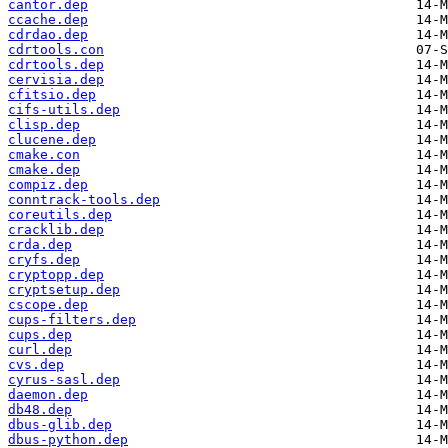
cantor.dep
ccache.dep
cdrdao.dep
cdrtools.con
cdrtools.dep
cervisia.dep
cfitsio.dep
cifs-utils.dep
clisp.dep
clucene.dep
cmake.con
cmake.dep
compiz.dep
conntrack-tools.dep
coreutils.dep
cracklib.dep
crda.dep
cryfs.dep
cryptopp.dep
cryptsetup.dep
cscope.dep
cups-filters.dep
cups.dep
curl.dep
cvs.dep
cyrus-sasl.dep
daemon.dep
db48.dep
dbus-glib.dep
dbus-python.dep