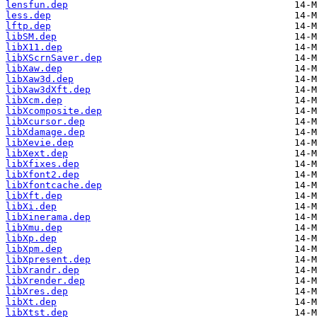
lensfun.dep
less.dep
lftp.dep
libSM.dep
libX11.dep
libXScrnSaver.dep
libXaw.dep
libXaw3d.dep
libXaw3dXft.dep
libXcm.dep
libXcomposite.dep
libXcursor.dep
libXdamage.dep
libXevie.dep
libXext.dep
libXfixes.dep
libXfont2.dep
libXfontcache.dep
libXft.dep
libXi.dep
libXinerama.dep
libXmu.dep
libXp.dep
libXpm.dep
libXpresent.dep
libXrandr.dep
libXrender.dep
libXres.dep
libXt.dep
libXtst.dep