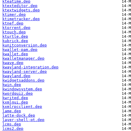
kteatime.dep
ktexteditor.dep
ktextwidgets.dep
ktimer.dep
ktimetracker.dep
ktnef.dep
ktorrent.dep
ktouch.dep
kturtle.dep
kubrick.dep
kunitconversion.dep
kwallet-pam.dep
kwallet.dep
kwalletmanager.dep
kwave.dep
kwayland-integration.dep
kwayland-server.dep
kwayland.dep
kwidgetsaddons.dep
kwin.dep
kwindowsystem.dep
kwordquiz.dep
kwrited.dep
kxmlgui.dep
kxmlrpcclient.dep
lame.dep
latte-dock.dep
layer-shell-qt.dep
lcms.dep
lcms2.dep