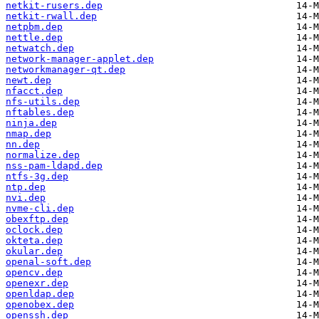
netkit-rusers.dep
netkit-rwall.dep
netpbm.dep
nettle.dep
netwatch.dep
network-manager-applet.dep
networkmanager-qt.dep
newt.dep
nfacct.dep
nfs-utils.dep
nftables.dep
ninja.dep
nmap.dep
nn.dep
normalize.dep
nss-pam-ldapd.dep
ntfs-3g.dep
ntp.dep
nvi.dep
nvme-cli.dep
obexftp.dep
oclock.dep
okteta.dep
okular.dep
openal-soft.dep
opencv.dep
openexr.dep
openldap.dep
openobex.dep
openssh.dep