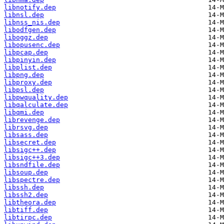
libnotify.dep
libnsl.dep
libnss_nis.dep
libodfgen.dep
liboggz.dep
libopusenc.dep
libpcap.dep
libpinyin.dep
libplist.dep
libpng.dep
libproxy.dep
libpsl.dep
libpwquality.dep
libqalculate.dep
libqmi.dep
librevenge.dep
librsvg.dep
libsass.dep
libsecret.dep
libsigc++.dep
libsigc++3.dep
libsndfile.dep
libsoup.dep
libspectre.dep
libssh.dep
libssh2.dep
libtheora.dep
libtiff.dep
libtirpc.dep