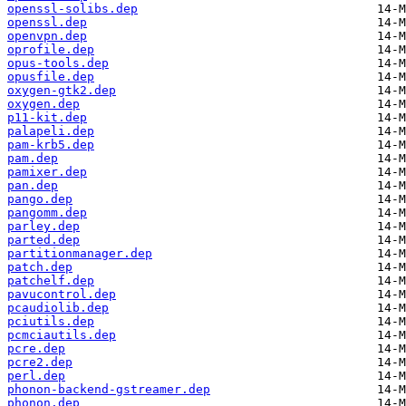
openssl-solibs.dep
openssl.dep
openvpn.dep
oprofile.dep
opus-tools.dep
opusfile.dep
oxygen-gtk2.dep
oxygen.dep
p11-kit.dep
palapeli.dep
pam-krb5.dep
pam.dep
pamixer.dep
pan.dep
pango.dep
pangomm.dep
parley.dep
parted.dep
partitionmanager.dep
patch.dep
patchelf.dep
pavucontrol.dep
pcaudiolib.dep
pciutils.dep
pcmciautils.dep
pcre.dep
pcre2.dep
perl.dep
phonon-backend-gstreamer.dep
phonon.dep