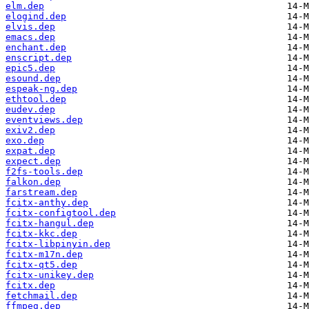
elm.dep
elogind.dep
elvis.dep
emacs.dep
enchant.dep
enscript.dep
epic5.dep
esound.dep
espeak-ng.dep
ethtool.dep
eudev.dep
eventviews.dep
exiv2.dep
exo.dep
expat.dep
expect.dep
f2fs-tools.dep
falkon.dep
farstream.dep
fcitx-anthy.dep
fcitx-configtool.dep
fcitx-hangul.dep
fcitx-kkc.dep
fcitx-libpinyin.dep
fcitx-m17n.dep
fcitx-qt5.dep
fcitx-unikey.dep
fcitx.dep
fetchmail.dep
ffmpeg.dep