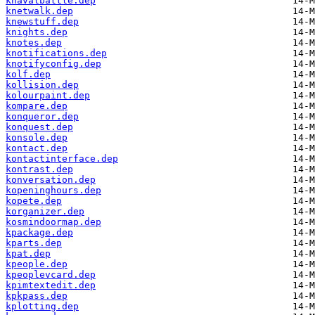
knavalbattle.dep
knetwalk.dep
knewstuff.dep
knights.dep
knotes.dep
knotifications.dep
knotifyconfig.dep
kolf.dep
kollision.dep
kolourpaint.dep
kompare.dep
konqueror.dep
konquest.dep
konsole.dep
kontact.dep
kontactinterface.dep
kontrast.dep
konversation.dep
kopeninghours.dep
kopete.dep
korganizer.dep
kosmindoormap.dep
kpackage.dep
kparts.dep
kpat.dep
kpeople.dep
kpeoplevcard.dep
kpimtextedit.dep
kpkpass.dep
kplotting.dep