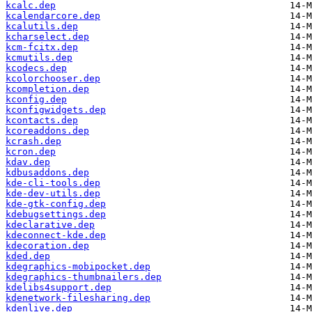
kcalc.dep
kcalendarcore.dep
kcalutils.dep
kcharselect.dep
kcm-fcitx.dep
kcmutils.dep
kcodecs.dep
kcolorchooser.dep
kcompletion.dep
kconfig.dep
kconfigwidgets.dep
kcontacts.dep
kcoreaddons.dep
kcrash.dep
kcron.dep
kdav.dep
kdbusaddons.dep
kde-cli-tools.dep
kde-dev-utils.dep
kde-gtk-config.dep
kdebugsettings.dep
kdeclarative.dep
kdeconnect-kde.dep
kdecoration.dep
kded.dep
kdegraphics-mobipocket.dep
kdegraphics-thumbnailers.dep
kdelibs4support.dep
kdenetwork-filesharing.dep
kdenlive.dep