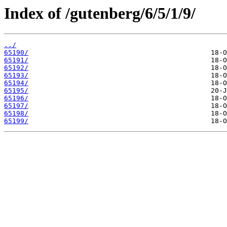
Index of /gutenberg/6/5/1/9/
../
65190/
65191/
65192/
65193/
65194/
65195/
65196/
65197/
65198/
65199/