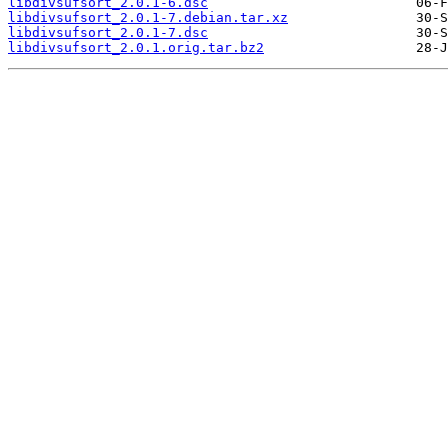
libdivsufsort_2.0.1-6.dsc
libdivsufsort_2.0.1-7.debian.tar.xz
libdivsufsort_2.0.1-7.dsc
libdivsufsort_2.0.1.orig.tar.bz2