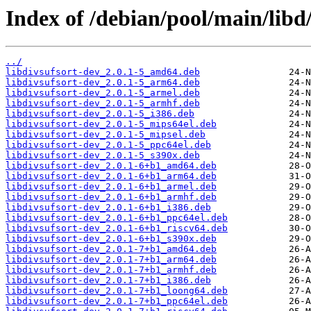
Index of /debian/pool/main/libd/
../
libdivsufsort-dev_2.0.1-5_amd64.deb
libdivsufsort-dev_2.0.1-5_arm64.deb
libdivsufsort-dev_2.0.1-5_armel.deb
libdivsufsort-dev_2.0.1-5_armhf.deb
libdivsufsort-dev_2.0.1-5_i386.deb
libdivsufsort-dev_2.0.1-5_mips64el.deb
libdivsufsort-dev_2.0.1-5_mipsel.deb
libdivsufsort-dev_2.0.1-5_ppc64el.deb
libdivsufsort-dev_2.0.1-5_s390x.deb
libdivsufsort-dev_2.0.1-6+b1_amd64.deb
libdivsufsort-dev_2.0.1-6+b1_arm64.deb
libdivsufsort-dev_2.0.1-6+b1_armel.deb
libdivsufsort-dev_2.0.1-6+b1_armhf.deb
libdivsufsort-dev_2.0.1-6+b1_i386.deb
libdivsufsort-dev_2.0.1-6+b1_ppc64el.deb
libdivsufsort-dev_2.0.1-6+b1_riscv64.deb
libdivsufsort-dev_2.0.1-6+b1_s390x.deb
libdivsufsort-dev_2.0.1-7+b1_amd64.deb
libdivsufsort-dev_2.0.1-7+b1_arm64.deb
libdivsufsort-dev_2.0.1-7+b1_armhf.deb
libdivsufsort-dev_2.0.1-7+b1_i386.deb
libdivsufsort-dev_2.0.1-7+b1_loong64.deb
libdivsufsort-dev_2.0.1-7+b1_ppc64el.deb