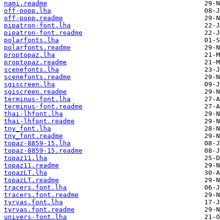
nami.readme
off-popp.lha
off-popp.readme
pipatron-font.lha
pipatron-font.readme
polarfonts.lha
polarfonts.readme
proptopaz.lha
proptopaz.readme
scenefonts.lha
scenefonts.readme
sgiscreen.lha
sgiscreen.readme
terminus-font.lha
terminus-font.readme
thai-lhfont.lha
thai-lhfont.readme
tny_font.lha
tny_font.readme
topaz-8859-15.lha
topaz-8859-15.readme
topaz11.lha
topaz11.readme
topazLT.lha
topazLT.readme
tracers.font.lha
tracers.font.readme
tyrvas.font.lha
tyrvas.font.readme
univers-font.lha