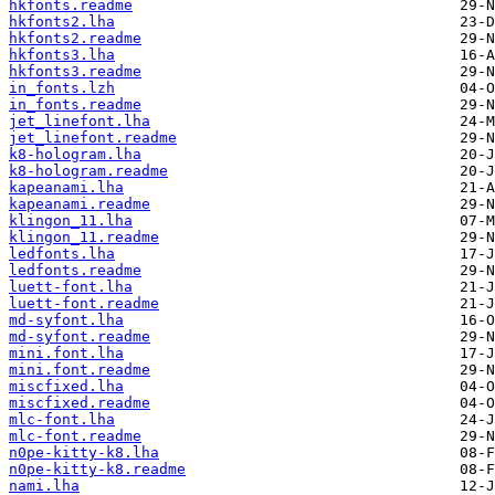
hkfonts.readme
hkfonts2.lha
hkfonts2.readme
hkfonts3.lha
hkfonts3.readme
in_fonts.lzh
in_fonts.readme
jet_linefont.lha
jet_linefont.readme
k8-hologram.lha
k8-hologram.readme
kapeanami.lha
kapeanami.readme
klingon_11.lha
klingon_11.readme
ledfonts.lha
ledfonts.readme
luett-font.lha
luett-font.readme
md-syfont.lha
md-syfont.readme
mini.font.lha
mini.font.readme
miscfixed.lha
miscfixed.readme
mlc-font.lha
mlc-font.readme
n0pe-kitty-k8.lha
n0pe-kitty-k8.readme
nami.lha