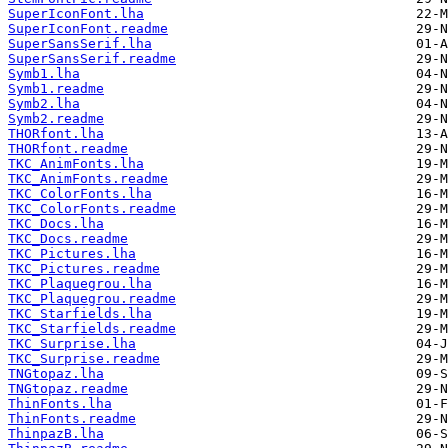
SuperIconFont.lha
SuperIconFont.readme
SuperSansSerif.lha
SuperSansSerif.readme
Symb1.lha
Symb1.readme
Symb2.lha
Symb2.readme
THORfont.lha
THORfont.readme
TKC_AnimFonts.lha
TKC_AnimFonts.readme
TKC_ColorFonts.lha
TKC_ColorFonts.readme
TKC_Docs.lha
TKC_Docs.readme
TKC_Pictures.lha
TKC_Pictures.readme
TKC_Plaquegrou.lha
TKC_Plaquegrou.readme
TKC_Starfields.lha
TKC_Starfields.readme
TKC_Surprise.lha
TKC_Surprise.readme
TNGtopaz.lha
TNGtopaz.readme
ThinFonts.lha
ThinFonts.readme
ThinpazB.lha