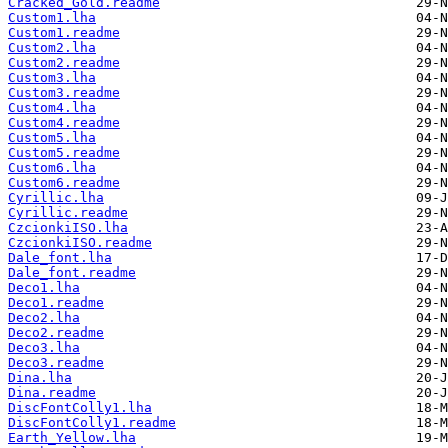
Cracked_Gold.readme
Custom1.lha
Custom1.readme
Custom2.lha
Custom2.readme
Custom3.lha
Custom3.readme
Custom4.lha
Custom4.readme
Custom5.lha
Custom5.readme
Custom6.lha
Custom6.readme
Cyrillic.lha
Cyrillic.readme
CzcionkiISO.lha
CzcionkiISO.readme
Dale_font.lha
Dale_font.readme
Deco1.lha
Deco1.readme
Deco2.lha
Deco2.readme
Deco3.lha
Deco3.readme
Dina.lha
Dina.readme
DiscFontColly1.lha
DiscFontColly1.readme
Earth_Yellow.lha