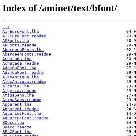
Index of /aminet/text/bfont/
../
A1-EuroFont.lha
A1-EuroFont.readme
APFonts.lha
APFonts.readme
AberdeenFonts.lha
AberdeenFonts.readme
Achatada.lha
Achatada.readme
AdamCaFont.lha
AdamCaFont.readme
AlexAntiqua.lha
AlexAntiqua.readme
Algeria.lha
Algeria.readme
AmigaSans.lha
AmigaSans.readme
Apparent.lha
Apparent.readme
AquariusFont.lha
AquariusFont.readme
BDeco.lha
BDeco.readme
BR-CFont.lha