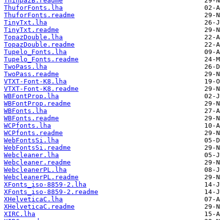
ThinpazB.readme
ThuforFonts.lha
ThuforFonts.readme
TinyTxt.lha
TinyTxt.readme
TopazDouble.lha
TopazDouble.readme
Tupelo_Fonts.lha
Tupelo_Fonts.readme
TwoPass.lha
TwoPass.readme
VTXT-Font-K8.lha
VTXT-Font-K8.readme
WBFontProp.lha
WBFontProp.readme
WBFonts.lha
WBFonts.readme
WCPfonts.lha
WCPfonts.readme
WebFontsSi.lha
WebFontsSi.readme
Webcleaner.lha
Webcleaner.readme
WebcleanerPL.lha
WebcleanerPL.readme
XFonts_iso-8859-2.lha
XFonts_iso-8859-2.readme
XHelveticaC.lha
XHelveticaC.readme
XIRC.lha