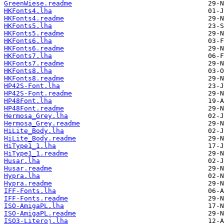
GreenWiese.readme
HKFonts4.lha
HKFonts4.readme
HKFonts5.lha
HKFonts5.readme
HKFonts6.lha
HKFonts6.readme
HKFonts7.lha
HKFonts7.readme
HKFonts8.lha
HKFonts8.readme
HP42S-Font.lha
HP42S-Font.readme
HP48Font.lha
HP48Font.readme
Hermosa_Grey.lha
Hermosa_Grey.readme
HiLite_Body.lha
HiLite_Body.readme
HiType1_1.lha
HiType1_1.readme
Husar.lha
Husar.readme
Hypra.lha
Hypra.readme
IFF-Fonts.lha
IFF-Fonts.readme
ISO-AmigaPL.lha
ISO-AmigaPL.readme
ISO3-Literoj.lha