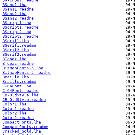
BR-CFont.readme
BSans1.lha
BSans1.readme
BSans2.lha
BSans2.readme
BScript1.lha
BScript1.readme
BScript2.lha
BScript2.readme
BSerif1.lha
BSerif1.readme
BSerif2.lha
BSerif2.readme
BTopaz.lha
BTopaz.readme
BitmapFonts-5.lha
BitmapFonts-5.readme
Braille.lha
Braille.readme
C-64Font.lha
C-64Font.readme
CB-OldStyle.lha
CB-OldStyle.readme
Color1.lha
Color1.readme
Color2.lha
Color2.readme
CompactFonts.lha
CompactFonts.readme
Cracked_Gold.lha