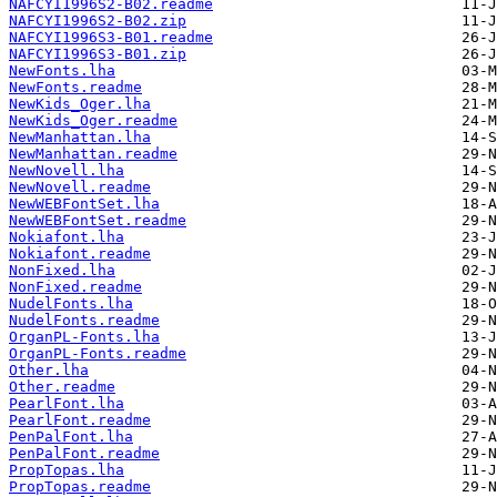
NAFCYI1996S2-B02.readme
NAFCYI1996S2-B02.zip
NAFCYI1996S3-B01.readme
NAFCYI1996S3-B01.zip
NewFonts.lha
NewFonts.readme
NewKids_Oger.lha
NewKids_Oger.readme
NewManhattan.lha
NewManhattan.readme
NewNovell.lha
NewNovell.readme
NewWEBFontSet.lha
NewWEBFontSet.readme
Nokiafont.lha
Nokiafont.readme
NonFixed.lha
NonFixed.readme
NudelFonts.lha
NudelFonts.readme
OrganPL-Fonts.lha
OrganPL-Fonts.readme
Other.lha
Other.readme
PearlFont.lha
PearlFont.readme
PenPalFont.lha
PenPalFont.readme
PropTopas.lha
PropTopas.readme