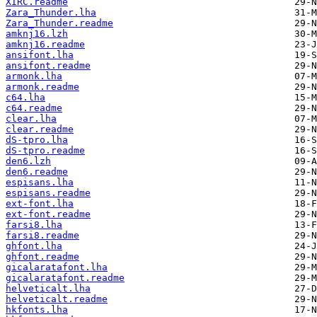
XIRC.readme
Zara_Thunder.lha
Zara_Thunder.readme
amknj16.lzh
amknj16.readme
ansifont.lha
ansifont.readme
armonk.lha
armonk.readme
c64.lha
c64.readme
clear.lha
clear.readme
dS-tpro.lha
dS-tpro.readme
den6.lzh
den6.readme
espisans.lha
espisans.readme
ext-font.lha
ext-font.readme
farsi8.lha
farsi8.readme
ghfont.lha
ghfont.readme
gicalaratafont.lha
gicalaratafont.readme
helveticalt.lha
helveticalt.readme
hkfonts.lha