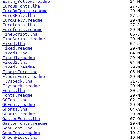
Earth_Yellow.readme
EuroBmFonts.lha
EuroBmFonts.readme
EuroXHelv.lha
EuroXHelv.readme
Eurofonts.lha
Eurofonts.readme
FineScript.lha
FineScript.readme
Fixed.lha
Fixed.readme
Fixed1.lha
Fixed1.readme
Fixed2.lha
Fixed2.readme
FlodisEuro.lha
FlodisEuro.readme
Flyspeck.lha
Flyspeck.readme
Fonts.lha
Fonts.readme
GCFont.lha
GCFont.readme
GFonts.lha
GFonts.readme
GastonFonts.lha
GastonFonts.readme
GohuFont.lha
GohuFont.readme
GreenWiese.lha