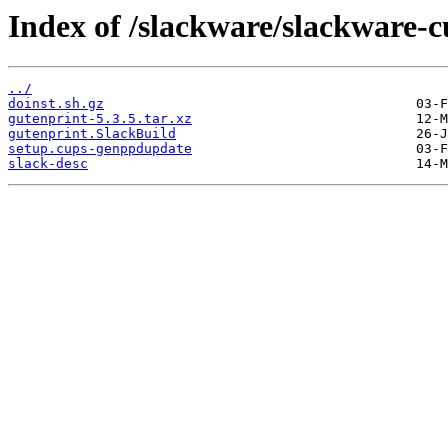
Index of /slackware/slackware-c
../
doinst.sh.gz
gutenprint-5.3.5.tar.xz
gutenprint.SlackBuild
setup.cups-genppdupdate
slack-desc