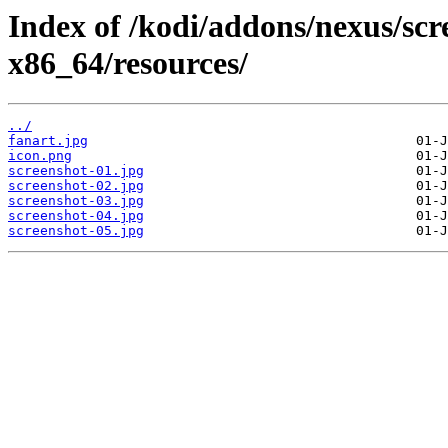
Index of /kodi/addons/nexus/scr
x86_64/resources/
../
fanart.jpg
icon.png
screenshot-01.jpg
screenshot-02.jpg
screenshot-03.jpg
screenshot-04.jpg
screenshot-05.jpg