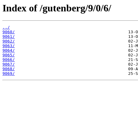
Index of /gutenberg/9/0/6/
../
9060/
9061/
9062/
9063/
9064/
9065/
9066/
9067/
9068/
9069/