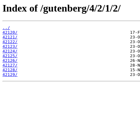
Index of /gutenberg/4/2/1/2/
../
42120/
42121/
42122/
42123/
42124/
42125/
42126/
42127/
42128/
42129/